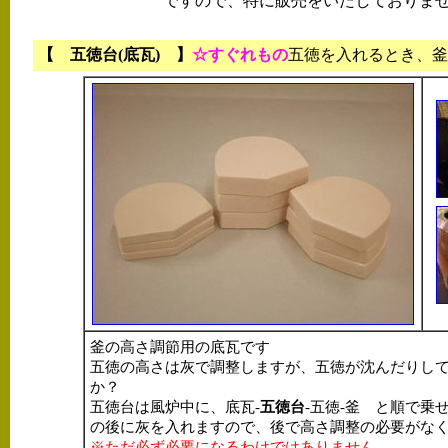
ですので、特に販売をいたしておりませ
【 五徳台(底瓦) 】
☆すぐれもの
五徳を入れるとき、釜
釜の高さ調節用の底瓦です
五徳の高さは灰で調整しますが、五徳が沈んだりし
か？
五徳台は風炉中に、底瓦-
五徳台
-五徳-釜 と順で
の後に灰を入れますので、後で高さ調整の必要がな
※ただ必ず必要になるわけではありません