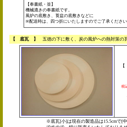
【奉書紙・並】
機械漉きの奉書紙です。
風炉の底敷き、莨盆の底敷きなどに
※配送時は、四つ折にいたしますのでご了承ください
【 底瓦 】
五徳の下に敷く、炭の風炉への熱対策の
【
税
※底瓦[小]は現在の製造品は15.5cmで