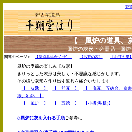
茶
【 風炉の道具、
風炉の灰形・必需品 風炉
関連のページ＞
【茶道具総合ﾍﾟｰｼﾞ】
【お茶の灰】
【お茶の炭
風炉の季節の楽しみ【灰形】
きりっとした灰形は美しく・不思議な感じがします。
その様な灰形を作り出す道具を紹介いたします
【 灰匙 】
【 前瓦 】
【 底瓦、五徳台、奉書
紙、乳鉢 】
【 風炉 】 【 五徳 】 【小板(敷板)】
◇風炉に灰を入れる手順
ご参考に