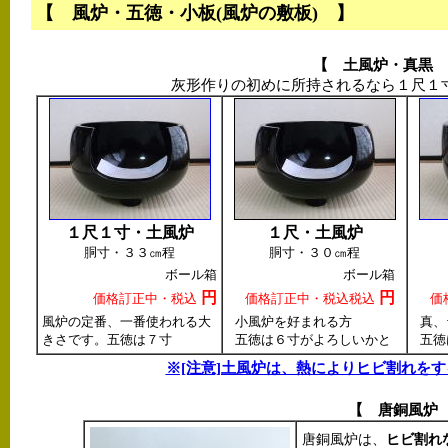
【 風炉・五徳・小板(風炉の敷板) 】
【 土風炉・真黒 
灰形作りの初めに所持されるなら１尺１寸
１尺１寸・土風炉
１尺・土風炉
胴寸・３３㎝程
胴寸・３０㎝程
ボール箱
ボール箱
円
円
価格訂正中・税込
価格訂正中・税込税込
価
風炉の定番、一番使われる大
小風炉を好まれる方
真、
きさです。五徳は７寸
五徳は６寸がよろしいかと
五徳
※[注意]土風炉は、熱によりヒビ割れを
【 唐銅風炉
唐銅風炉は、
ヒビ割れ