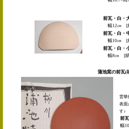
前瓦・白・
幅12㎝ [
前瓦・白・
幅10㎝ [
前瓦・白・
幅8㎝ [紙
蒲池窯の前瓦(
雲華
表面
す♪
前
幅10