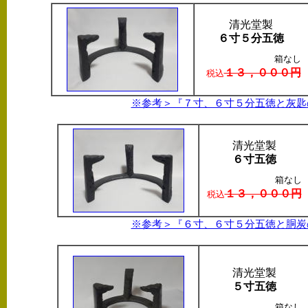
清光堂製
６寸５分五徳
箱なし
１３，０００円
税込
※参考＞『７寸、６寸５分五徳と灰匙
清光堂製
６寸五徳
箱なし
１３，０００円
税込
※参考＞『６寸、６寸５分五徳と胴炭
清光堂製
５寸五徳
箱なし