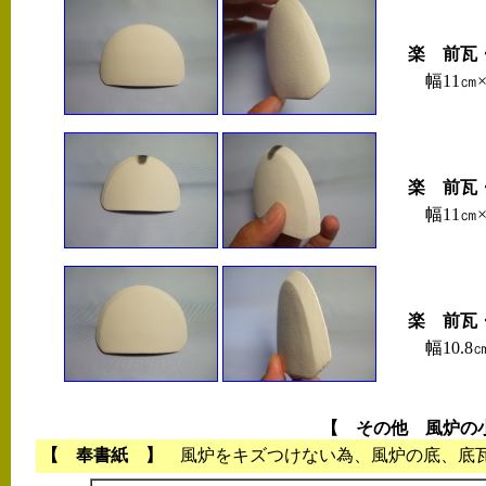
楽 前瓦
幅11㎝×
楽 前瓦
幅11㎝×
楽 前瓦
幅10.8㎝
【 その他 風炉の
【 奉書紙 】
風炉をキズつけない為、風炉の底、底