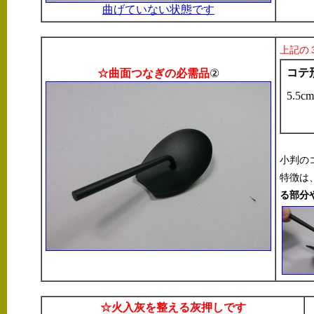
曲げていない状態です
上記の
コテ
☆曲面つなぎの必需品
②
5.5
小判の
特徴は
る部分
☆火入灰を整える灰押しです