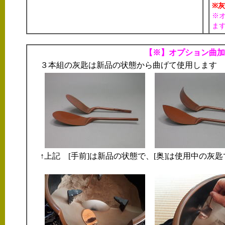
※
※
ます
【※】オプション曲加
３本組の灰匙は新品の状態から曲げて使用します
↑上記 [手前]は新品の状態で、[奥]は使用中の灰匙