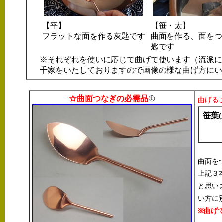
【平】
【笹・太】
フラットな面を作る灰匙です
曲面を作る、面をつ
匙です
※それぞれを使いに応じて曲げて使います（流派に
千家をいたしておりますので画像の様な曲げ方にい
☆曲面つなぎの必需品
①
曲げる
笹葉(
曲面を
上記３
と思い
い方に
※曲げ