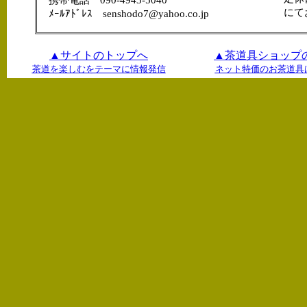
にて
ﾒｰﾙｱﾄﾞﾚｽ senshodo7@yahoo.co.jp
▲サイトのトップへ
▲茶道具ショップ
茶道を楽しむをテーマに情報発信
ネット特価のお茶道具