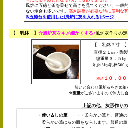
風炉に五徳と釜を乗せて高さを見てください、一般
ない場合も多いです。
高さ調整が必要な時に便利な
※五徳台を使用した[風炉に灰を入れる]ページ
【 乳鉢 】
☆風炉灰をキメ細かくする♪
風炉灰作りの定
【 乳鉢７寸 
直径２１㎝・陶製
総重量３．５㎏
乳鉢3㎏/乳棒500
１０，００
税込
篩いと合わせ風炉灰をきめ細
☆重量
がございますので体力に
上記の他、灰形作りの
・
使い古しの筆
・・・柔らかい筆と、普通の
柔らかい筆は灰の面をならします。普通の筆