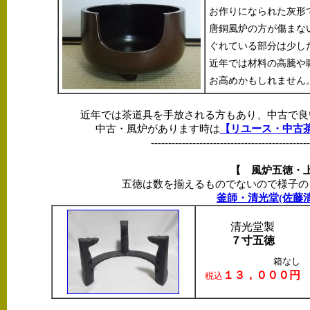
お作りになられた灰形
唐銅風炉の方が傷まな
ぐれている部分は少し
近年では材料の高騰や
お高めかもしれません
近年では茶道具を手放される方もあり、中古で良
中古・風炉があります時は
【リユース・中古
----------------------------------------------
【 風炉五徳・
五徳は数を揃えるものでないので様子の
釜師・清光堂(佐藤
清光堂製
７寸五徳
箱なし
１３，０００円
税込