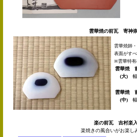
雲華焼の前瓦 寄神崇
雲華焼師・
表面がすべ
※雲華特有
雲華焼 
(大)
幅1
雲華焼 
(中)
幅9
楽の前瓦 吉村楽入
楽焼きの風合いがお楽し