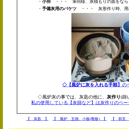
・
小羽
・・・ 筆同様、灰積もりの面をなら
・
予備灰用のバケツ
・・・ 灰形作り時、用/
◇【風炉に灰を入れる手順】
の
◇風炉灰の事では、灰匙の他に、
灰作り
(
私の使用している【灰篩など】は灰作りのペー
【 灰匙 】
【 風炉、五徳、小板(敷板) 】
【 前瓦