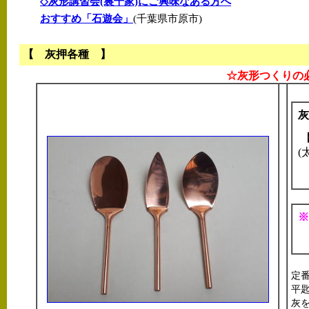
◇灰形講習会(裏千家)にご興味なある方へ
おすすめ「石遊会」
(千葉県市原市)
【 灰押各種 】
☆灰形つくりの
灰
【
(
※
定
平
灰