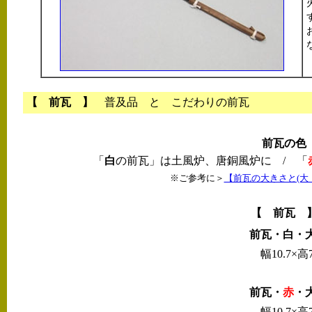
【 前瓦 】
普及品 と こだわりの前瓦
前瓦の色
「
白
の前瓦」は土風炉、唐銅風炉に / 「
※ご参考に＞
【前瓦の大きさと(大
【 前瓦 
前瓦・白・
幅10.7×高7
前瓦・
赤
・
幅10.7×高7