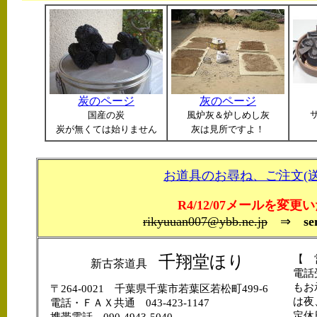
炭のページ
灰のページ
国産の炭
風炉灰＆炉しめし灰
炭が無くては始りません
灰は見所ですよ！
お道具のお尋ね、ご注文(
R4/12/07メールを変
rikyuuan007@ybb.ne.jp
⇒
se
千翔堂ほり
【 
新古茶道具
電話
もお
〒264-0021 千葉県千葉市若葉区若松町499-6
は夜
電話・ＦＡＸ共通 043-423-1147
定休
携帯電話 090-4943-5040