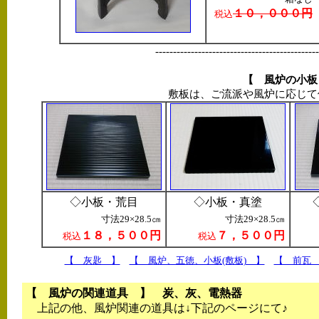
１０，０００円
税込
----------------------------------------------
【 風炉の小板
敷板は、ご流派や風炉に応じて
◇小板・荒目
◇小板・真塗
寸法29×28.5㎝
寸法29×28.5㎝
１８，５００円
７，５００円
税込
税込
【 灰匙 】
【 風炉、五徳、小板(敷板) 】
【 前瓦
【 風炉の関連道具 】 炭、灰、電熱器
上記の他、風炉関連の道具は↓下記のページにて♪