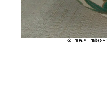
② 青楓画 加藤