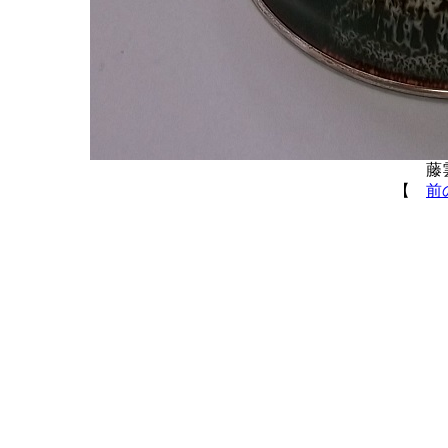
藤
【
前