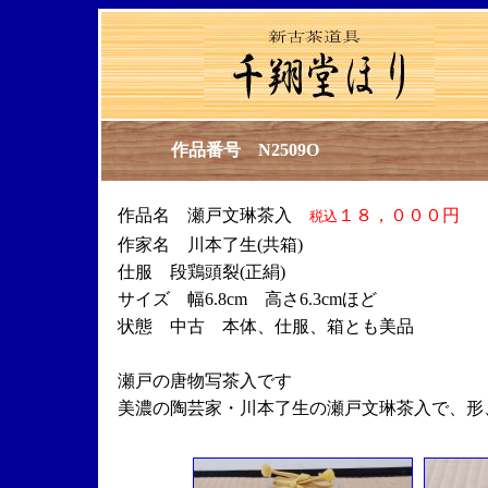
作品番号 N2509O
作品名 瀬戸文琳茶入
１８，０００円
税込
作家名 川本了生(共箱)
仕服 段鶏頭裂(正絹)
サイズ 幅6.8cm 高さ6.3cmほど
状態 中古 本体、仕服、箱とも美品
瀬戸の唐物写茶入です
美濃の陶芸家・川本了生の瀬戸文琳茶入で、形