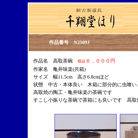
作品番号 N2509J
作品名 高取茶碗
６，０００円
税込
作家名 亀井味楽(共箱)
サイズ 幅11.5cm 高さ6.8cmほど
状態 中古・本体良い 木箱に部分的に虫喰い
高取焼の陶工・亀井味楽の茶碗です
すこし小振りな茶碗で茶箱にも良いです 高